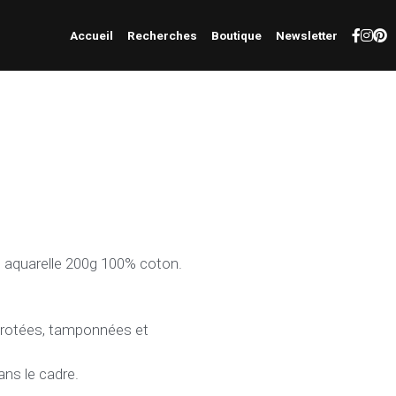
Accueil
Recherches
Boutique
Newsletter
 aquarelle 200g 100% coton.
mérotées, tamponnées et
ns le cadre.