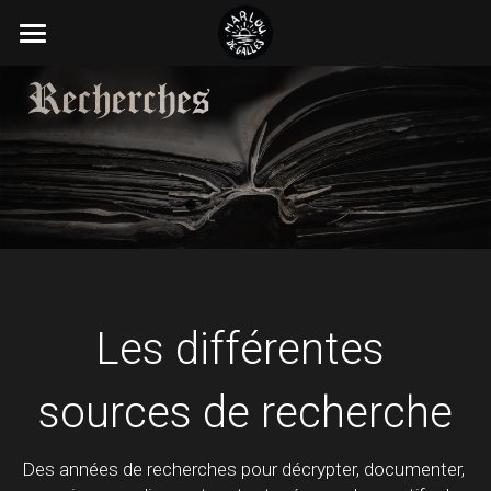
×
LES CATÉGORIES DE LA BOUTIQUE
Accueil
Toutes les catégories
Recherches
Boutique
Newsletter
Les différentes 
sources de recherche
Des années de recherches pour décrypter, documenter, 